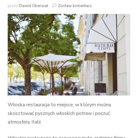
do
przez
Dawid Oberwał
Zostaw komentarz
Włoska
restauracja
–
czym
się
charakteryzuje?
Włoska restauracja to miejsce, w którym można
skosztować pysznych włoskich potraw i poczuć
atmosferę Italii.
Włoskie restauracje to zazwyczaj małe, rodzinne firmy.